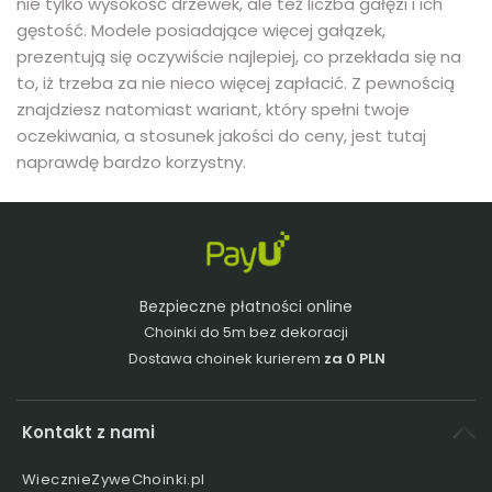
nie tylko wysokość drzewek, ale też liczba gałęzi i ich
gęstość. Modele posiadające więcej gałązek,
prezentują się oczywiście najlepiej, co przekłada się na
to, iż trzeba za nie nieco więcej zapłacić. Z pewnością
znajdziesz natomiast wariant, który spełni twoje
oczekiwania, a stosunek jakości do ceny, jest tutaj
naprawdę bardzo korzystny.
Bezpieczne płatności online
Choinki do 5m bez dekoracji
Dostawa choinek kurierem
za 0 PLN
Kontakt z nami
WiecznieZyweChoinki.pl