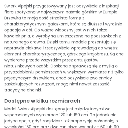
Świerk Alpejski przygotowywany jest oczywiście z inspiracji
florą spotykaną w najwyższym paśmie górskim w Europie.
Drzewka te mają dość strzelistą formę z
charakterystycznymi gałązkami, które są dłuższe i wyraźnie
opadają w dół. Co ważne widoczny jest w nich także
kawałek pnia, a wyroby są umieszczone na podstawkach z
naturalnego drewna. Dzięki temu modele prezentują się
naprawdę ciekawe i rzeczywiście wprowadzają do wnętrz
element charakterystycznego, górskiego krajobrazu. Są one
wybierane przede wszystkim przez entuzjastów
nietuzinkowych ozdób. Doskonale sprawdzą się z myślą o
przyozdobieniu pomieszczeń w większym wymiarze niż tylko
pojedynczym drzewkiem, choć oczywiście zwolennicy
zaskakujących rozwiązań, mogą nimi nawet zastąpić
tradycyjne choinki.
Dostępne w kilku rozmiarach
Model Świerk Alpejski dostępny jest między innymi we
wspomnianych wymiarach 120 lub 180 cm. To jednak nie
jedyne opcje, gdyż znajdziesz też propozycję pośrednią, o
wysokości 150 cm oraz dwa mniejsze warianty - 60 lub 90