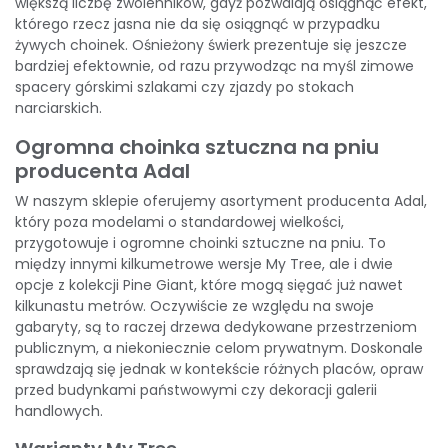
większą liczbę zwolenników, gdyż pozwalają osiągnąć efekt,
którego rzecz jasna nie da się osiągnąć w przypadku
żywych choinek.
Ośnieżony świerk
prezentuje się jeszcze
bardziej efektownie, od razu przywodząc na myśl zimowe
spacery górskimi szlakami czy zjazdy po stokach
narciarskich.
Ogromna choinka sztuczna na pniu
producenta Adal
W naszym sklepie oferujemy asortyment
producenta Adal
,
który poza modelami o standardowej wielkości,
przygotowuje i ogromne
choinki sztuczne na pniu
. To
między innymi kilkumetrowe wersje My Tree, ale i dwie
opcje z kolekcji
Pine Giant,
które mogą sięgać już nawet
kilkunastu metrów. Oczywiście ze względu na swoje
gabaryty, są to raczej drzewa dedykowane przestrzeniom
publicznym, a niekoniecznie celom prywatnym. Doskonale
sprawdzają się jednak w kontekście różnych placów, opraw
przed budynkami państwowymi czy dekoracji galerii
handlowych.