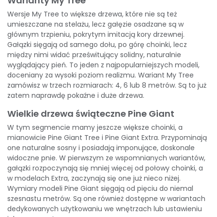
Warianty My Tree
Wersje
My Tree
to większe drzewa, które nie są też
umieszczane na stelażu, lecz gałęzie osadzane są w
głównym trzpieniu, pokrytym imitacją kory drzewnej.
Gałązki sięgają od samego dołu, po górę choinki, lecz
między nimi widać prześwitujący solidny, naturalnie
wyglądający pień. To jeden z najpopularniejszych modeli,
doceniany za wysoki poziom realizmu. Wariant My Tree
zamówisz w trzech rozmiarach: 4, 6 lub 8 metrów. Są to już
zatem naprawdę pokaźne i duże drzewa.
Wielkie drzewa świąteczne Pine Giant
W tym segmencie mamy jeszcze większe choinki, a
mianowicie Pine Giant Tree i Pine Giant Extra. Przypominają
one naturalne sosny i posiadają imponujące, doskonale
widoczne pnie. W pierwszym ze wspomnianych wariantów,
gałązki rozpoczynają się mniej więcej od połowy choinki, a
w modelach Extra, zaczynają się one już nieco niżej.
Wymiary modeli Pine Giant sięgają od pięciu do niemal
szesnastu metrów. Są one również dostępne w wariantach
dedykowanych użytkowaniu we wnętrzach lub ustawieniu