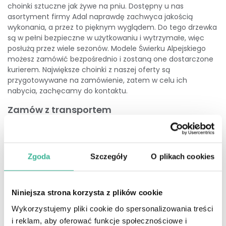
choinki sztuczne jak żywe na pniu. Dostępny u nas
asortyment firmy Adal naprawdę zachwyca jakością
wykonania, a przez to pięknym wyglądem. Do tego drzewka
są w pełni bezpieczne w użytkowaniu i wytrzymałe, więc
posłużą przez wiele sezonów. Modele Świerku Alpejskiego
możesz zamówić bezpośrednio i zostaną one dostarczone
kurierem. Największe choinki z naszej oferty są
przygotowywane na zamówienie, zatem w celu ich
nabycia, zachęcamy do kontaktu.
Zamów z transportem
W przypadku Świerków Alpejskich, możesz je kupić
bezpośrednio z poziomu strony, dodając po prostu wybrany
produkt do koszyka i przechodząc przez proces zakupowy.
W tym celu nie musisz nawet zakładać konta, choć warto
Zgoda
Szczegóły
O plikach cookies
się zarejestrować, gdyż ułatwi to kolejne zakupy w
przyszłości. Za choinkę zapłacisz wygodnie przelewem,
poprzez płatności internetowe czy za pobraniem. Drzewka
Niniejsza strona korzysta z plików cookie
zostaną dostarczone przez kuriera pod wyznaczony adres -
Wykorzystujemy pliki cookie do spersonalizowania treści
możesz je zamówić do domu czy mieszkania, ale i do biura
czy punktu usługowego, jeżeli chcesz postawić taką
i reklam, aby oferować funkcje społecznościowe i