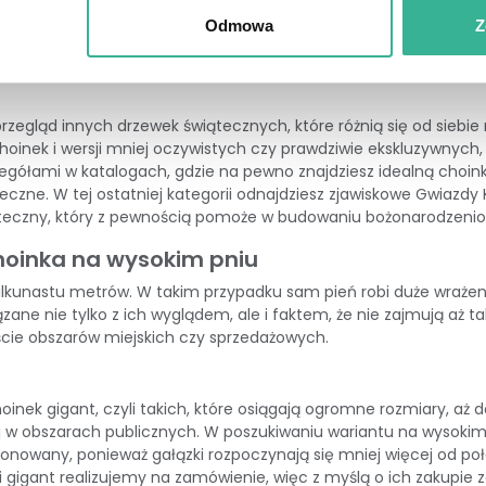
awiając wyeksponowany spory kawałek drewnianego pniaka. Nasz Św
Odmowa
Z
nych
. Nowością w naszej ofercie drzewek na pniu
jest Olimpia
, cz
180, 210 i 240 cm.
egląd innych drzewek świątecznych, które różnią się od siebie n
hoinek i wersji mniej oczywistych czy prawdziwie ekskluzywnych
gółami w katalogach, gdzie na pewno znajdziesz idealną choink
eczne. W tej ostatniej kategorii odnajdziesz zjawiskowe
Gwiazdy 
teczny
, który z pewnością pomoże w budowaniu bożonarodzenio
hoinka na wysokim pniu
lkunastu metrów. W takim przypadku sam pień robi duże wrażeni
ązane nie tylko z ich wyglądem, ale i faktem, że nie zajmują aż 
ście obszarów miejskich czy sprzedażowych.
oinek gigant
, czyli takich, które osiągają ogromne rozmiary, aż
 w obszarach publicznych. W poszukiwaniu wariantu na wysokim
nowany, ponieważ gałązki rozpoczynają się mniej więcej od połowy
nki gigant realizujemy na zamówienie, więc z myślą o ich zakupie
z