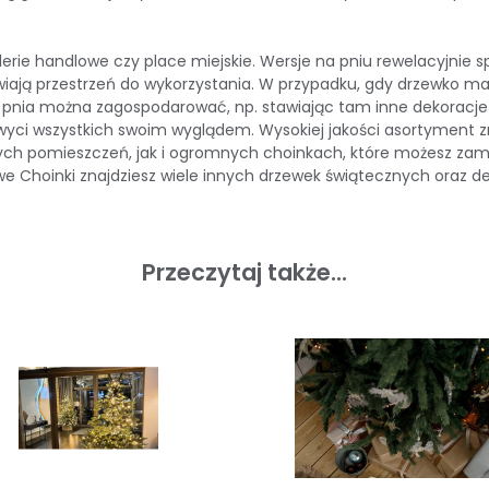
erie handlowe czy place miejskie. Wersje na pniu rewelacyjnie sp
iają przestrzeń do wykorzystania. W przypadku, gdy drzewko ma 
ce pnia można zagospodarować, np. stawiając tam inne dekoracj
hwyci wszystkich swoim wyglądem. Wysokiej jakości asortyment 
h pomieszczeń, jak i ogromnych choinkach, które możesz zamó
we Choinki znajdziesz wiele innych drzewek świątecznych oraz 
Przeczytaj także...