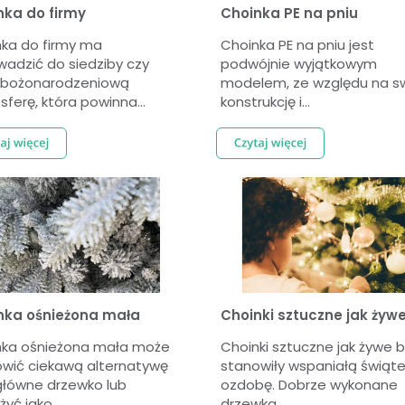
nka do firmy
Choinka PE na pniu
ka do firmy ma
Choinka PE na pniu jest
adzić do siedziby czy
podwójnie wyjątkowym
a bożonarodzeniową
modelem, ze względu na s
ferę, która powinna...
konstrukcję i...
nka ośnieżona mała
Choinki sztuczne jak żyw
nka ośnieżona mała może
Choinki sztuczne jak żywe 
wić ciekawą alternatywę
stanowiły wspaniałą świąt
główne drzewko lub
ozdobę. Dobrze wykonane
yć jako...
drzewka...