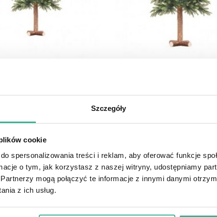
Szczegóły
niego producenta choinek sztucznych, który jest znany w kraju i 
szczegółach. Wysoki standard sprzedawanych przez nas choinek 
eślone kryteria i zdefiniowane aspekty istotne dla bezpieczeńs
 plików cookie
do spersonalizowania treści i reklam, aby oferować funkcje sp
ormacje o tym, jak korzystasz z naszej witryny, udostępniamy p
Partnerzy mogą połączyć te informacje z innymi danymi otrzym
ch rozmiarach, które będą pasowały do mieszkania, domu czy c
mocowany na krzyżaku i wyraźnie zaznaczony, a gałązki rozpoczyn
nia z ich usług.
zji świetnie się prezentują, a choinkę zagęszczają
gałązki z PVC.
atywą jest
Świerk Alpejski
, czyli drzewko o charakterystycznym, str