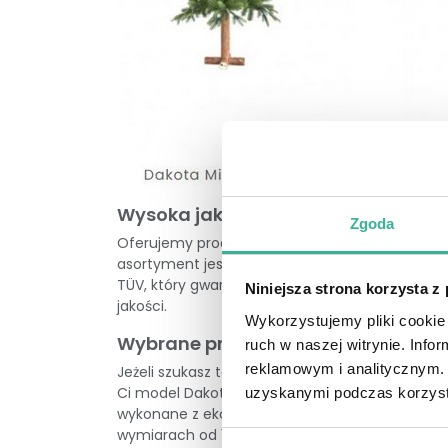
Wysoka jakość
Zgoda
Oferujemy produkty marki Adal
, czyli wielolet
asortyment jest dopracowany w najmniejszych 
TÜV, który gwarantuje, że wyroby spełniają okr
Niniejsza strona korzysta z
jakości.
Wykorzystujemy pliki cookie 
Wybrane propozycje
ruch w naszej witrynie. Inf
reklamowym i analitycznym. 
Jeżeli szukasz takiego drzewka w standardowy
Ci model
Dakota Mix PE
. Drewniany pień jest u
uzyskanymi podczas korzysta
wykonane z ekologicznego polietylenu i przy oka
wymiarach od 120 do 240 cm wysokości. Altern