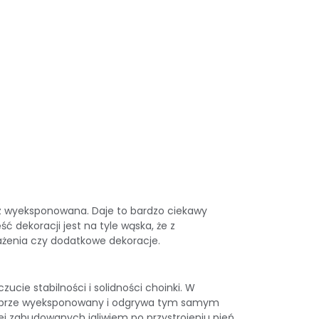
cz wyeksponowana. Daje to bardzo ciekawy
ć dekoracji jest na tyle wąska, że z
ażenia czy
dodatkowe dekoracje.
ie stabilności i solidności choinki. W
nie dobrze wyeksponowany i odgrywa tym samym
iej zabudowanych igliwiem po przystrojeniu pień