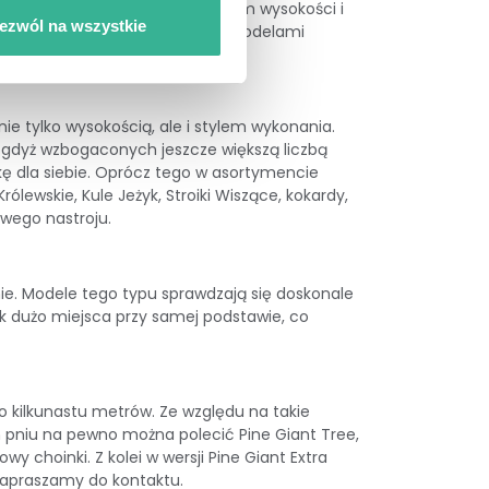
ierk Alpejski ma od 60 do 180 cm wysokości i
ezwól na wszystkie
yli piękna choinka inspirowana
modelami
ie tylko wysokością, ale i stylem wykonania.
, gdyż wzbogaconych jeszcze większą liczbą
ę dla siebie. Oprócz tego w asortymencie
Królewskie
,
Kule Jeżyk
,
Stroiki Wiszące
,
kokardy
,
wego nastroju.
e. Modele tego typu sprawdzają się doskonale
tak dużo miejsca przy samej podstawie, co
 do kilkunastu metrów. Ze względu na takie
 pniu na pewno można polecić Pine Giant Tree,
 choinki. Z kolei w wersji Pine Giant Extra
apraszamy do kontaktu.