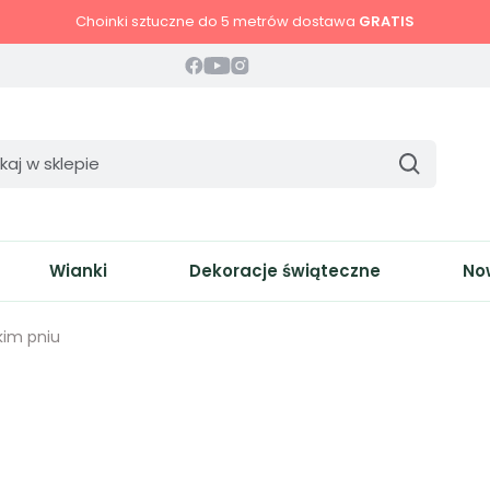
Choinki sztuczne do 5 metrów dostawa
GRATIS
Wianki
Dekoracje świąteczne
No
kim pniu