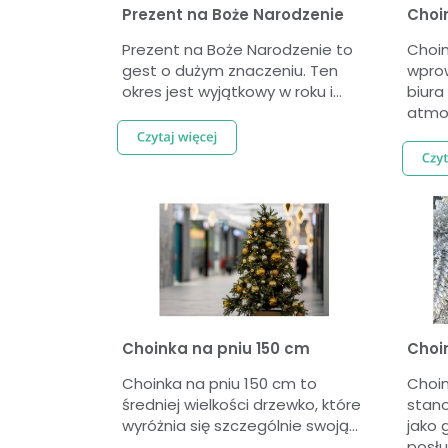
Prezent na Boże Narodzenie
Choi
Prezent na Boże Narodzenie to
Choin
gest o dużym znaczeniu. Ten
wprow
okres jest wyjątkowy w roku i...
biur
atmos
Choinka na pniu 150 cm
Choi
Choinka na pniu 150 cm to
Choi
średniej wielkości drzewko, które
stano
wyróżnia się szczególnie swoją...
jako 
posłuż