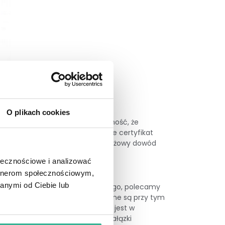
O plikach cookies
za granicą. Dzięki temu masz pewność, że
potwierdza to, że posiadają one certyfikat
twa. Oznakowanie to oznacza prestiżowy dowód
ołecznościowe i analizować
artnerom społecznościowym,
anymi od Ciebie lub
hoćby biura lub punktu usługowego, polecamy
ają się nieco wyżej. Te zewnętrzne są przy tym
Wariant Dakota Mix PE dostępny jest w
zelistym kształcie. W opcji tej gałązki