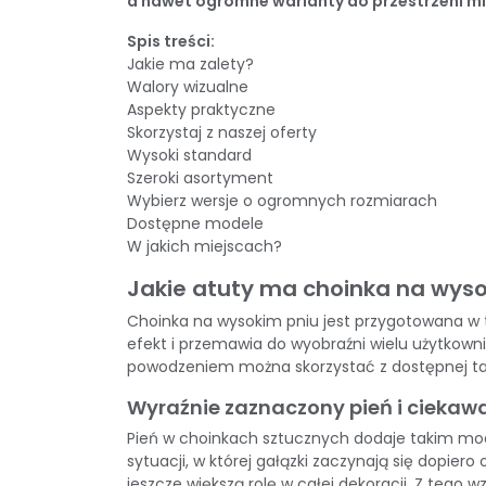
a nawet ogromne warianty do przestrzeni mi
Spis treści:
Jakie ma zalety?
Walory wizualne
Aspekty praktyczne
Skorzystaj z naszej oferty
Wysoki standard
Szeroki asortyment
Wybierz wersje o ogromnych rozmiarach
Dostępne modele
W jakich miejscach?
Jakie atuty ma choinka na wys
Choinka na wysokim pniu
jest przygotowana w t
efekt i przemawia do wyobraźni wielu użytkownik
powodzeniem można skorzystać z dostępnej ta
Wyraźnie zaznaczony pień i ciekaw
Pień w choinkach sztucznych dodaje takim mod
sytuacji, w której gałązki zaczynają się dopie
jeszcze większą rolę w całej dekoracji. Z tego