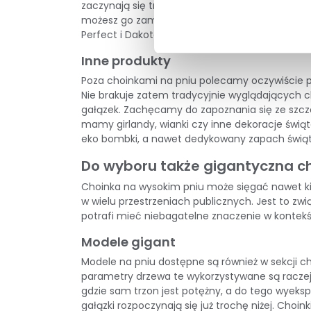
zaczynają się trochę niżej, lecz wciąż pozost
możesz go zamówić także
w wersjach ośnieżo
Perfect
i Dakota Mix PE, dostępna w rozmiarach 
Inne produkty
Poza choinkami na pniu polecamy oczywiście prz
Nie brakuje zatem tradycyjnie wyglądających c
gałązek. Zachęcamy do zapoznania się ze szcze
mamy
girlandy
,
wianki
czy inne dekoracje świąt
eko bombki, a nawet dedykowany
zapach świą
Do wyboru także gigantyczna c
Choinka na wysokim pniu może sięgać nawet ki
w wielu przestrzeniach publicznych. Jest to zwi
potrafi mieć niebagatelne znaczenie w kontek
Modele gigant
Modele na pniu dostępne są również w sekcji
ch
parametry drzewa te wykorzystywane są raczej
gdzie sam trzon jest potężny, a do tego wyekspo
gałązki rozpoczynają się już trochę niżej. Choi