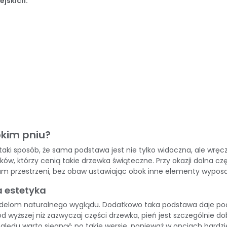
ejskich.
okim pniu?
aki sposób, że sama podstawa jest nie tylko widoczna, ale wrę
ów, którzy cenią takie drzewka świąteczne. Przy okazji dolna częś
m przestrzeni, bez obaw ustawiając obok inne elementy wypos
a estetyka
elom naturalnego wyglądu. Dodatkowo taka podstawa daje poczuc
ro od wyższej niż zazwyczaj części drzewka, pień jest szczegól
 względu warto sięgnąć po takie wersje, ponieważ w opcjach bardz