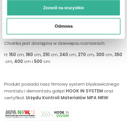
delikatność drzewka, które z łatwością wkomponuje się
Zezwól na wszystkie
do mniejszych przestrzeni.
Odmowa
Choinka sztuczna składa się z 4 części + stojak.
Choinka jest dostępna w dziewięciu rozmiarach:
H:
150
cm,
180
cm,
210
cm,
240
cm,
270
cm
,
300
cm,
350
cm,
400
cm i
500
cm
Produkt posiada nasz firmowy system błyskawicznego
montażu i demontażu gałęzi
HOOK IN SYSTEM
oraz
certyfikat
Urzędu Kontroli Materiałów MPA NRW
: