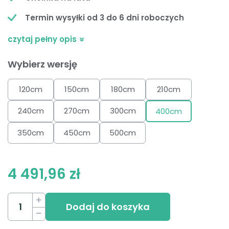
Termin wysyłki od 3 do 6 dni roboczych
czytaj pełny opis
Wybierz wersję
120cm
150cm
180cm
210cm
240cm
270cm
300cm
400cm
350cm
450cm
500cm
4 491,96 zł
Dodaj do koszyka