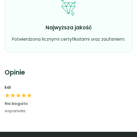
Najwyższa jakość
Potwierdzona licznymi certyfikatami oraz zaufaniem.
Opinie
Edi
star
star
star
star
star
Na bogato
wspaniała