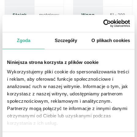
Stojak
metalowy
Waga
51 - 200
[kg]
Rodzaj
przesyłka
Zgoda
Szczegóły
O plikach cookies
wysyłki
paletowa
Niniejsza strona korzysta z plików cookie
Opis
Wykorzystujemy pliki cookie do spersonalizowania treści
i reklam, aby oferować funkcje społecznościowe i
Choinka sztuczna
Silhouette
o wysokości h 400 cm i
analizować ruch w naszej witrynie. Informacje o tym, jak
średnicy 184 cm umieszczona na metalowym stojaku.
korzystasz z naszej witryny, udostępniamy partnerom
społecznościowym, reklamowym i analitycznym.
Partnerzy mogą połączyć te informacje z innymi danymi
otrzymanymi od Ciebie lub uzyskanymi podczas
Gałęziowa, luksusowa choinka charakteryzująca się
korzystania z ich usług.
lekką i tradycyjną formą. Atutem tej choinki jest duża
liczba drobnych gałęzi, które wpływają na prostotę i