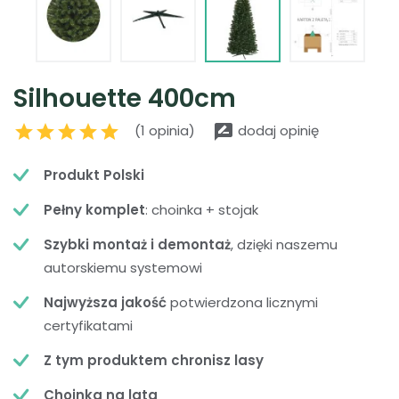
Silhouette 400cm
star
star
star
star
star
rate_review
(1 opinia)
dodaj opinię
Produkt Polski
Pełny komplet
: choinka + stojak
Szybki montaż i demontaż
, dzięki naszemu
autorskiemu systemowi
Najwyższa jakość
potwierdzona licznymi
certyfikatami
Z tym produktem chronisz lasy
Choinka na lata