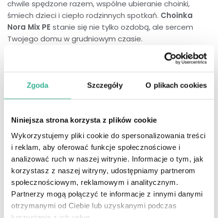
chwile spędzone razem, wspólne ubieranie choinki,
śmiech dzieci i ciepło rodzinnych spotkań.
Choinka
Nora Mix PE
stanie się nie tylko ozdobą, ale sercem
Twojego domu w grudniowym czasie.
To inwestycja, która będzie wracać do Ciebie co roku –
zawsze tak samo piękna, zawsze gotowa stworzyć
wyjątkowy klimat. Nie musisz martwić się o zakup
Zgoda
Szczegóły
O plikach cookies
kolejnych drzewek, sprzątanie igieł czy ich krótką
trwałość. Ta choinka zostanie z Tobą na wiele sezonów,
dzięki czemu święta w Twoim domu będą miały zawsze
Niniejsza strona korzysta z plików cookie
to samo, magiczne tło.
Wykorzystujemy pliki cookie do spersonalizowania treści
Zamiast jednorazowego wydatku na coś ulotnego –
i reklam, aby oferować funkcje społecznościowe i
wybierasz rozwiązanie trwałe, które za każdym razem
analizować ruch w naszej witrynie. Informacje o tym, jak
będzie przypominało o pięknych chwilach spędzonych w
korzystasz z naszej witryny, udostępniamy partnerom
rodzinnym gronie.
społecznościowym, reklamowym i analitycznym.
Partnerzy mogą połączyć te informacje z innymi danymi
otrzymanymi od Ciebie lub uzyskanymi podczas
korzystania z ich usług.