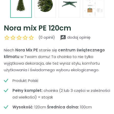
Nora mix PE 120cm
star_border
star_border
star_border
star_border
star_border
rate_review
(0 opinii)
dodaj opinię
Niech
Nora Mix PE
stanie się
centrum świątecznego
klimatu
w Twoim domu! Ta choinka to nie tylko
wyjątkowa dekoracja, ale też wyraz stylu, komfortu
użytkowania i świadomego wyboru ekologicznego.
Produkt Polski
Pełny komplet:
choinka (2 lub 3 części w zależności
od wielkości) + stojak
Wysokość
: 120cm
Średnica dolna:
100cm