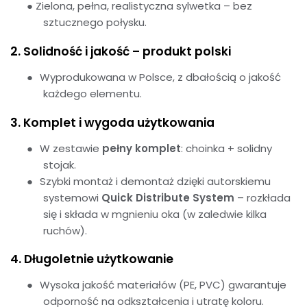
●
Zielona, pełna, realistyczna sylwetka – bez
sztucznego połysku.
2. Solidność i jakość – produkt polski
●
Wyprodukowana w Polsce, z dbałością o jakość
każdego elementu.
3. Komplet i wygoda użytkowania
●
W zestawie
pełny komplet
: choinka + solidny
stojak.
●
Szybki montaż i demontaż dzięki autorskiemu
systemowi
Quick Distribute System
– rozkłada
się i składa w mgnieniu oka (w zaledwie kilka
ruchów).
4. Długoletnie użytkowanie
●
Wysoka jakość materiałów (PE, PVC) gwarantuje
odporność na odkształcenia i utratę koloru.