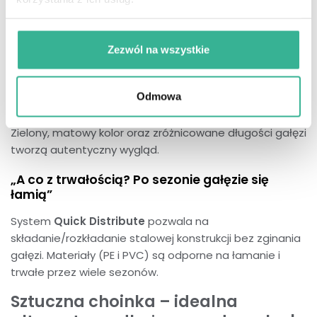
Rozwiewamy najczęstsze obiekcje
nt. sztucznych choinek
Zezwól na wszystkie
„Sztuczne choinki są plastikowe i mało
efektowne”
Odmowa
Nora Mix PE
– gałęzie wykonane z wysokiej jakości PE
pozwalają uzyskać efekt zbliżony do naturalnego igliwia.
Zielony, matowy kolor oraz zróżnicowane długości gałęzi
tworzą autentyczny wygląd.
„A co z trwałością? Po sezonie gałęzie się
łamią”
System
Quick Distribute
pozwala na
składanie/rozkładanie stalowej konstrukcji bez zginania
gałęzi. Materiały (PE i PVC) są odporne na łamanie i
trwałe przez wiele sezonów.
Sztuczna choinka – idealna