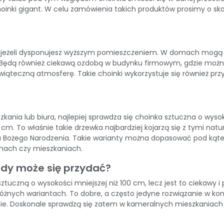
oinki gigant
. W celu zamówienia takich produktów prosimy o sko
, jeżeli dysponujesz wyższym pomieszczeniem. W domach mogą t
ie. Będą również ciekawą ozdobą w budynku firmowym, gdzie moż
iąteczną atmosferę. Takie choinki wykorzystuje się również pr
ania lub biura, najlepiej sprawdza się choinka sztuczna o wysok
cm. To właśnie takie drzewka najbardziej kojarzą się z tymi natu
ięta Bożego Narodzenia. Takie warianty można dopasować pod k
mach czy mieszkaniach.
edy może się przydać?
ztuczną o wysokości mniejszej niż 100 cm, lecz jest to ciekawy 
różnych wariantach. To dobre, a często jedyne rozwiązanie w ko
lnie. Doskonale sprawdzą się zatem w kameralnych mieszkaniach