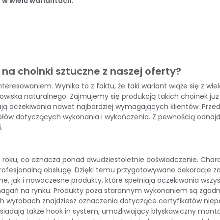
 w wielu wariantach.
a choinki sztuczne z naszej oferty?
nteresowaniem. Wynika to z faktu, że taki wariant wiąże się z w
owiska naturalnego. Zajmujemy się produkcją takich choinek już
ają oczekiwania nawet najbardziej wymagających klientów. Prze
łów dotyczących wykonania i wykończenia. Z pewnością odnajdzi
.
7 roku, co oznacza ponad dwudziestoletnie doświadczenie. Charak
ofesjonalną obsługę. Dzięki temu przygotowywane dekoracje zasły
ne, jak i nowoczesne produkty, które spełniają oczekiwania wszy
agań na rynku. Produkty poza starannym wykonaniem są zgodne z
ch wyrobach znajdziesz oznaczenia dotyczące certyfikatów niepa
iadają także hook in system, umożliwiający błyskawiczny montaż