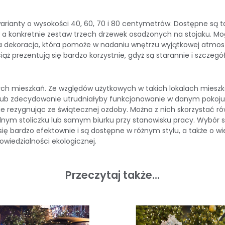
warianty o wysokości 40, 60, 70 i 80 centymetrów. Dostępne są
, a konkretnie zestaw trzech drzewek osadzonych na stojaku. Mo
ska dekoracja, która pomoże w nadaniu wnętrzu wyjątkowej atmos
iąż prezentują się bardzo korzystnie, gdyż są starannie i szcze
ych mieszkań. Ze względów użytkowych w takich lokalach mieszk
ą lub zdecydowanie utrudniałyby funkcjonowanie w danym pokoj
e nie rezygnując ze świątecznej ozdoby. Można z nich skorzystać
nym stoliczku lub samym biurku przy stanowisku pracy. Wybór sz
ię bardzo efektownie i są dostępne w różnym stylu, a także o wie
wiedzialności ekologicznej.
Przeczytaj także...