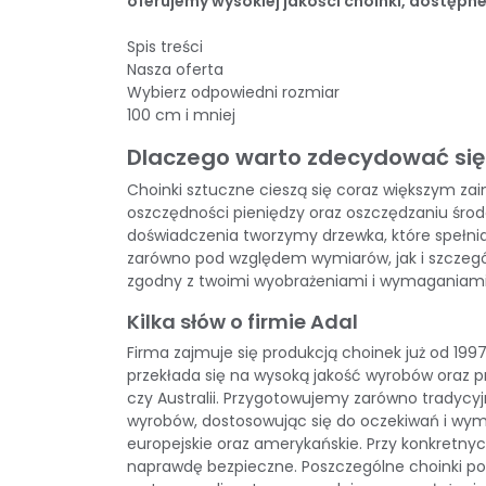
oferujemy wysokiej jakości choinki, dostępne
Spis treści
Nasza oferta
Wybierz odpowiedni rozmiar
100 cm i mniej
Dlaczego warto zdecydować się n
Choinki sztuczne
cieszą się coraz większym zai
oszczędności pieniędzy oraz oszczędzaniu środ
doświadczenia tworzymy drzewka, które spełni
zarówno pod względem wymiarów, jak i szczegó
zgodny z twoimi wyobrażeniami i wymaganiami
Kilka słów o firmie Adal
Firma zajmuje się produkcją choinek już od 199
przekłada się na wysoką jakość wyrobów oraz pr
czy Australii. Przygotowujemy zarówno tradycyj
wyrobów, dostosowując się do oczekiwań i wym
europejskie oraz amerykańskie. Przy konkretny
naprawdę bezpieczne. Poszczególne choinki pos