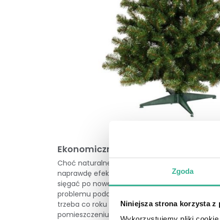
Ekonomiczne i ekologiczne rozwiąz
Choć naturalne drzewka mają swój niezaprzecza
Zgoda
naprawdę efektownie. Jest to również rozwiązan
sięgać po nowe drzewko każdego roku. W oferci
problemu poddać recyklingowi. Warto zwrócić t
Niniejsza strona korzysta z
trzeba co roku inwestować w nowe drzewko. Jes
pomieszczeniu czy podlewaniem.
Wykorzystujemy pliki cookie 