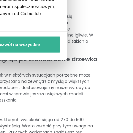
artnerom społecznościowym,
anymi od Ciebie lub
h. Poszczególne warianty różnią się
o prezentują się najlepiej. Z kolei
h do końcówek gałęzi odznacza się
 świetnie odwzorowujące naturalne igliwie. W
ępne są w różnych rozmiarach, od takich o
ezwól na wszystkie
sięgnąć po standardowe drzewka
nak w niektórych sytuacjach potrzebne może
orzystana na zewnątrz z myślą o większych
ni producent dostosowujemy nasze wyroby do
 nami w sprawie jeszcze większych modeli
eszkania.
w, których wysokość sięga od 270 do 500
ożystością. Warto zwrócić przy tym uwagę na
i. Przy tych wariantach znajdziesz też