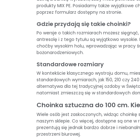
produkty MIX PE. Posiadamy także wyjątkowe
ch
poprzez
formularz dostępny na stronie
.
Gdzie przydają się takie choinki?
Po wersje o takich rozmiarach możesz sięgnąć
antresolę i z tego tytułu są wyjątkowo wysok
choćby wysokim holu, wprowadzając w pracy św
bożonarodzeniowych.
Standardowe rozmiary
W kontekście klasycznego wystroju domu, mieszk
standardowych wymiarach, jak 150, 210 czy 240 
alternatywa dla tej tradycyjnej ozdoby w Św
natomiast zmieszczą się w standardowych do
Choinka sztuczna do 100 cm. Ki
Wiele osób jest zaskoczonych, widząc choinkę s
naszym sklepie. Co więcej, dostępne są one w 
prezentują się jednak bardzo dobrze i niebana
przestrzeni biurowej.