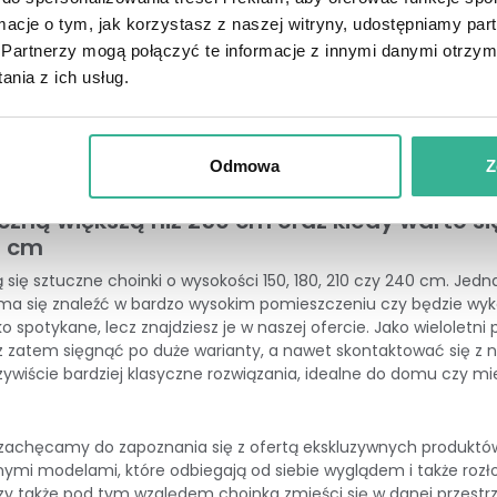
ormacje o tym, jak korzystasz z naszej witryny, udostępniamy p
Partnerzy mogą połączyć te informacje z innymi danymi otrzym
inek, a każda z nich dodatkowo jest dostępna w różnych rozmiarac
nia z ich usług.
ania.
Produkty exclusive
odznaczają się dużą liczbą gałęzi, przez c
, który można poddać recyklingowi. Materiał wykorzystany w nic
młode pędy gałązek. Są to zatem choinki przyjazne środowisku i
owo efektowne
modele ośnieżone
. Przede wszystkim wyroby dost
Odmowa
Z
kumetrowych.
czną większą niż 250 cm oraz kiedy warto 
0 cm
się sztuczne choinki o wysokości 150, 180, 210 czy 240 cm. Jed
ma się znaleźć w bardzo wysokim pomieszczeniu czy będzie wyk
 spotykane, lecz znajdziesz je w naszej ofercie. Jako wielolet
esz zatem sięgnąć po duże warianty, a nawet skontaktować się z
ywiście bardziej klasyczne rozwiązania, idealne do domu czy mi
o zachęcamy do zapoznania się z ofertą ekskluzywnych produktó
ymi modelami, które odbiegają od siebie wyglądem i także rozł
 także pod tym względem choinka zmieści się w danej przestrzen