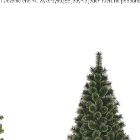
i złożenie choinki, wykorzystując jedynie jeden ruch, na podobnej