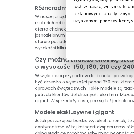
ruch w naszej witrynie. Inf
Różnorodny wybór
reklamowym i analitycznym. 
W naszej znajduje się kilkadziesiąt modeli cho
uzyskanymi podczas korzysta
materiałami i szczegółami dotyczącymi wykon
oferta
choinek PE MIX
to produkty z polietylenu
jasnozielonym odcieniem, co doskonale imituje 
ofercie posiadamy
choinki żyłkowe
czy wyjątk
wysokości kilkudziesięciu centymetrów, do kil
Czy można znaleźć choinkę sztu
o wysokości 150, 180, 210 czy 24
W większości przypadków doskonale sprawdzają 
być drzewko o wysokości ponad 250 cm, która 
oprawach świątecznych. Takie modele są rzadko
potrzeb klientów detalicznych, ale i firm. Moż
gigant. W sprzedaży dostępne są też jednak ocz
Modele ekskluzywne i gigant
Jeżeli poszukujesz bardzo wysokich choinek, t
centymetrów. W tej kategorii dysponujemy różn
dolną średnicę wyrobów, żeby mieć pewność czy