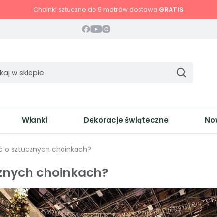
Choinki sztuczne do 5 metrów dostawa
GRATIS
Wianki
Dekoracje świąteczne
No
ć o sztucznych choinkach?
cznych choinkach?